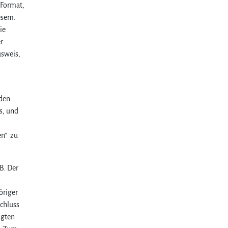
 Format,
esem.
ie
r
usweis,
nden
s, und
en“ zu
B. Der
öriger
chluss
agten