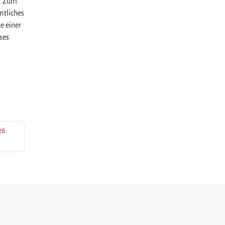
r. Zum
mtliches
e einer
ses
26