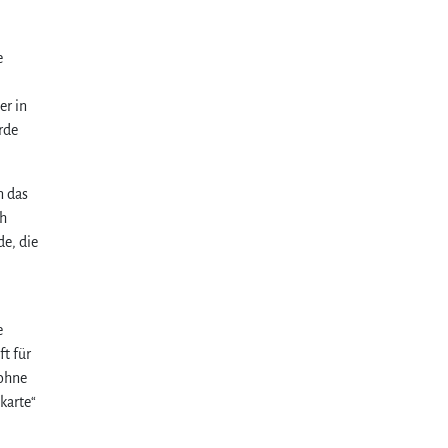
e
er in
rde
n das
ch
de, die
e
t für
 ohne
karte“