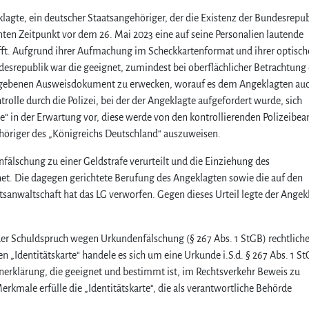
lagte, ein deutscher Staatsangehöriger, der die Existenz der Bundesrepub
ten Zeitpunkt vor dem 26. Mai 2023 eine auf seine Personalien lautende
afft. Aufgrund ihrer Aufmachung im Scheckkartenformat und ihrer optisc
esrepublik war die geeignet, zumindest bei oberflächlicher Betrachtung
sgegebenen Ausweisdokument zu erwecken, worauf es dem Angeklagten au
lle durch die Polizei, bei der der Angeklagte aufgefordert wurde, sich
te“ in der Erwartung vor, diese werde von den kontrollierenden Polizeibe
ehöriger des „Königreichs Deutschland“ auszuweisen.
lschung zu einer Geldstrafe verurteilt und die Einziehung des
et. Die dagegen gerichtete Berufung des Angeklagten sowie die auf den
sanwaltschaft hat das LG verworfen. Gegen dieses Urteil legte der Angek
der Schuldspruch wegen Urkundenfälschung (§ 267 Abs. 1 StGB) rechtliche
 „Identitätskarte“ handele es sich um eine Urkunde i.S.d. § 267 Abs. 1 St
nerklärung, die geeignet und bestimmt ist, im Rechtsverkehr Beweis zu
erkmale erfülle die „Identitätskarte“, die als verantwortliche Behörde