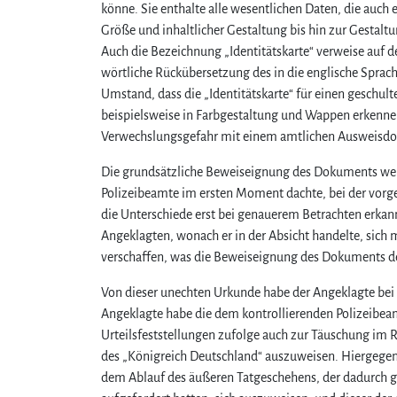
könne. Sie enthalte alle wesentlichen Daten, die auch
Größe und inhaltlicher Gestaltung bis hin zur Gestal
Auch die Bezeichnung „Identitätskarte“ verweise auf d
wörtliche Rückübersetzung des in die englische Sprach
Umstand, dass die „Identitätskarte“ für einen gesc
beispielsweise in Farbgestaltung und Wappen erkennen
Verwechslungsgefahr mit einem amtlichen Ausweisd
Die grundsätzliche Beweiseignung des Dokuments werde
Polizeibeamte im ersten Moment dachte, bei der vorge
die Unterschiede erst bei genauerem Betrachten erkan
Angeklagten, wonach er in der Absicht handelte, sich m
verschaffen, was die Beweiseignung des Dokuments d
Von dieser unechten Urkunde habe der Angeklagte bei V
Angeklagte habe die dem kontrollierenden Polizeibeamt
Urteilsfeststellungen zufolge auch zur Täuschung im R
des „Königreich Deutschland“ auszuweisen. Hiergegen 
dem Ablauf des äußeren Tatgeschehens, der dadurch g