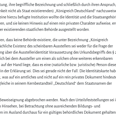
tung, ihre begriffliche Bezeichnung und schließlich durch ihren Anspruch,
hkeit nicht als Staat existierenden) „Königreich Deutschland“ nachzuweis
ne hierzu befugte Institution wollte die Identität und die Staatsangehör
en, und sie keinen Hinweis auf einen rein privaten Charakter aufweise, e
er existierenden staatlichen Behörde ausgestellt worden.
en, dass keine Behörde existiere, die unter Bezeichnung „Königreich
chliche Existenz des scheinbaren Ausstellers sei weder für die Frage der
ung über die Ausstelleridentität Voraussetzung des Urkundsbegriffs des § 
ich bei dem Aussteller um einen als solchen ohne weiteres erkennbaren
f der Hand liege, dass es eine (natürliche bzw. juristische) Person diese
 der Erklärung sei. Dies sei gerade nicht der Fall. Die Identitätskarte hab
 was auf ein amtliches und nicht auf ein rein privates Dokument hindeut
leiche in seinem Kernbestandteil „Deutschland“ dem Staatsnamen der
e Beweiseignung abgebrochen werden. Nach den Urteilsfeststellungen sei 
em Hinsehen, bei Betrachtung ohne ausreichenden Bildungs- und
n im Ausland durchaus für ein gültiges behördliches Dokument gehalte