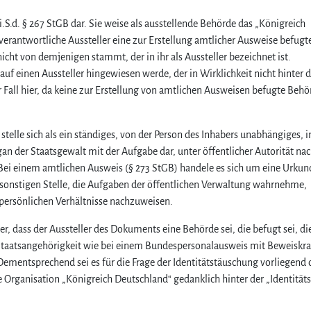
i.S.d. § 267 StGB dar. Sie weise als ausstellende Behörde das „Königreich
verantwortliche Aussteller eine zur Erstellung amtlicher Ausweise befugt
icht von demjenigen stammt, der in ihr als Aussteller bezeichnet ist.
auf einen Aussteller hingewiesen werde, der in Wirklichkeit nicht hinter d
r Fall hier, da keine zur Erstellung von amtlichen Ausweisen befugte Behö
 stelle sich als ein ständiges, von der Person des Inhabers unabhängiges, i
n der Staatsgewalt mit der Aufgabe dar, unter öffentlicher Autorität na
 Bei einem amtlichen Ausweis (§ 273 StGB) handele es sich um eine Urkun
sonstigen Stelle, die Aufgaben der öffentlichen Verwaltung wahrnehme,
re persönlichen Verhältnisse nachzuweisen.
r, dass der Aussteller des Dokuments eine Behörde sei, die befugt sei, di
r Staatsangehörigkeit wie bei einem Bundespersonalausweis mit Beweiskraf
Dementsprechend sei es für die Frage der Identitätstäuschung vorliegend
 Organisation „Königreich Deutschland“ gedanklich hinter der „Identitäts