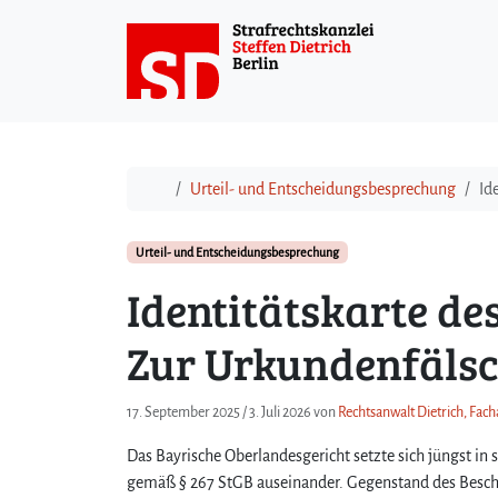
Weiter zum Inhalt
Start
Urteil- und Entscheidungsbesprechung
Id
Urteil- und Entscheidungsbesprechung
Identitätskarte de
Zur Urkundenfäls
17. September 2025
/
3. Juli 2026
von
Rechtsanwalt Dietrich, Fach
Das Bayrische Oberlandesgericht setzte sich jüngst i
gemäß § 267 StGB auseinander. Gegenstand des Beschl