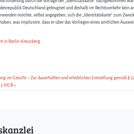
r Aufforderung durch die Vorlage der „Identitätskarte“ nachgekommen wa
ndesrepublik Deutschland geleugnet und deshalb im Rechtsverkehr kein a
enden möchte, selbst angegeben, sich die „Identitätskarte“ zum Zweck
 haben, was impliziere, dass er über das Vorliegen eines amtlichen Auswei
ht in Berlin-Kreuzberg
ng im Gesicht – Zur dauerhaften und erheblichen Entstellung gemäß § 2
. 3 StGB
skanzlei