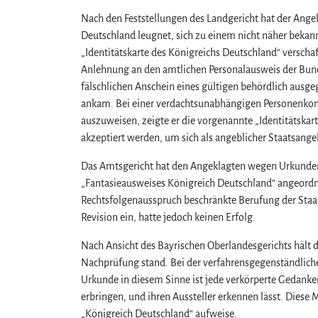
Nach den Feststellungen des Landgericht hat der Angek
Deutschland leugnet, sich zu einem nicht näher bekann
„Identitätskarte des Königreichs Deutschland“ versch
Anlehnung an den amtlichen Personalausweis der Bund
fälschlichen Anschein eines gültigen behördlich au
ankam. Bei einer verdachtsunabhängigen Personenkontro
auszuweisen, zeigte er die vorgenannte „Identitätskar
akzeptiert werden, um sich als angeblicher Staatsang
Das Amtsgericht hat den Angeklagten wegen Urkundenfä
„Fantasieausweises Königreich Deutschland“ angeordn
Rechtsfolgenausspruch beschränkte Berufung der Staat
Revision ein, hatte jedoch keinen Erfolg.
Nach Ansicht des Bayrischen Oberlandesgerichts hält 
Nachprüfung stand. Bei der verfahrensgegenständlichen
Urkunde in diesem Sinne ist jede verkörperte Gedanke
erbringen, und ihren Aussteller erkennen lässt. Diese M
„Königreich Deutschland“ aufweise.