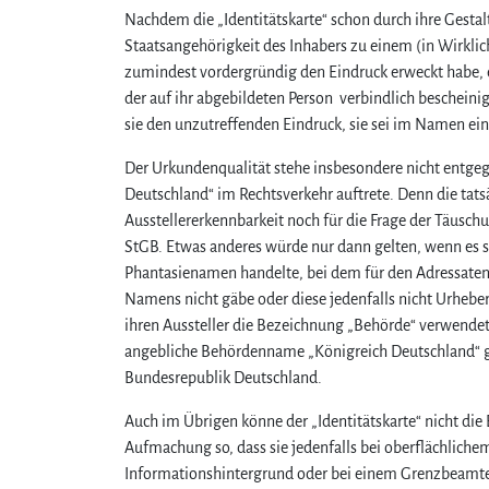
Nachdem die „Identitätskarte“ schon durch ihre Gestal
Staatsangehörigkeit des Inhabers zu einem (in Wirklic
zumindest vordergründig den Eindruck erweckt habe, ei
der auf ihr abgebildeten Person verbindlich bescheinig
sie den unzutreffenden Eindruck, sie sei im Namen ein
Der Urkundenqualität stehe insbesondere nicht entgeg
Deutschland“ im Rechtsverkehr auftrete. Denn die tatsä
Ausstellererkennbarkeit noch für die Frage der Täusch
StGB. Etwas anderes würde nur dann gelten, wenn es s
Phantasienamen handelte, bei dem für den Adressaten au
Namens nicht gäbe oder diese jedenfalls nicht Urheberin
ihren Aussteller die Bezeichnung „Behörde“ verwendet,
angebliche Behördenname „Königreich Deutschland“ g
Bundesrepublik Deutschland.
Auch im Übrigen könne der „Identitätskarte“ nicht di
Aufmachung so, dass sie jedenfalls bei oberflächlich
Informationshintergrund oder bei einem Grenzbeamte