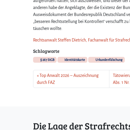
aufgefordert hatten, sich auszuweisen, und dieser de
anderen habe der Angeklagte, der die Existenz der Bu
Ausweisdokument der Bundesrepublik Deutschland verw
„besseren Rechtsstellung bei Kontrollen“ verschafft zu
täuschen wollte.
Rechtsanwalt Steffen Dietrich, Fachanwalt für Strafrec
Schlagworte
§ 267 StGB
Identitätskarte
Urkundenfälschung
Top Anwalt 2026 – Auszeichnung
Tätowieru
durch FAZ
Abs. 1 Nr
Die Lage der Strafrecht