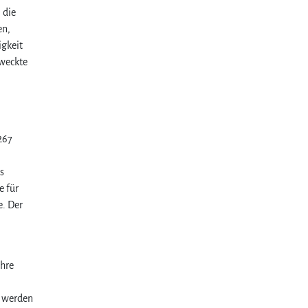
 die
en,
igkeit
rweckte
267
s
e für
e. Der
ihre
n werden