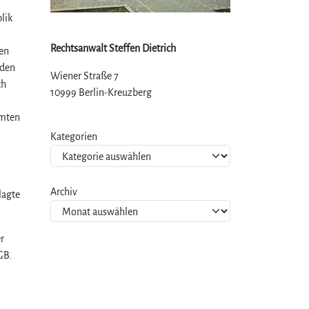
lik
Rechtsanwalt Steffen Dietrich
hen
 den
Wiener Straße 7
ch
10999 Berlin-Kreuzberg
amten
Kategorien
Archiv
lagte
r
GB.