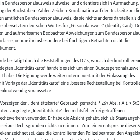
 ein Bundespersonalausweis aufweise, und orientiere sich in Aufmachung,
tung der Buchstaben -Zahlen.Zeichen-Kombination auf der Rückseite an di
en amtlichen Bundespersonalausweis, da sie nichts anderes darstelle als d
e übersetzten deutschen Wortes für „Personalausweis“ (Identity Card). De
hulten und aufmerksamen Beobachter Abweichungen zum Bundespersonala
 lasse, nehme ihr insbesondere bei flüchtigem Betrachten nicht die
okument.
 bestätigt durch die Feststellungen des LG´s, wonach der kontrolliere
legten „Identitätskarte“ handele es sich um einen Bundespersonalauswei
nt habe. Die Eignung werde weiter untermauert mit der Einlassung des
it Vorlage der „Identitätskarte“ eine „bessere Rechtsstellung bei Kontroll
enknotwendig voraussetze.
orzeigen der „Identitätskarte“ Gebrauch gemacht, § 267 Abs. 1 Alt. 3 StG
en vorgelegte „Identitätskarte“ den rechtsfehlerfrei getroffenen
echtsverkehr verwendet. Er habe die Absicht gehabt, sich als Staatsangeh
sei aus Rechtsgründen nichts zu erinnern. Zum einen entspreche dieser S
ekennzeichnet sei, dass die kontrollierenden Polizeibeamten den Angekl