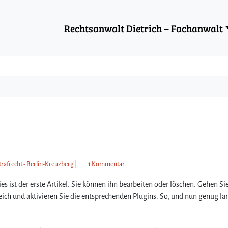
Rechtsanwalt Dietrich – Fachanwalt
z
trafrecht - Berlin-Kreuzberg
|
1 Kommentar
u
ist der erste Artikel. Sie können ihn bearbeiten oder löschen. Gehen Si
H
a
ich und aktivieren Sie die entsprechenden Plugins. So, und nun genug la
l
l
o