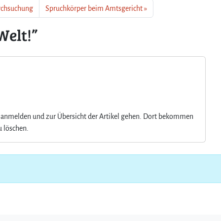
urchsuchung
Spruchkörper beim Amtsgericht
W
e
Welt!”
l
t
!
anmelden und zur Übersicht der Artikel gehen. Dort bekommen
u löschen.