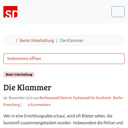
Weiter zum Inhalt
Me
Start
Beste Unterhaltung
Die Klammer
Seitenmenü öffnen
Beste Unterhaltung
Die Klammer
26. November 2013
von
Rechtsanwalt Dietrich, Fachanwalt für Strafrecht - Berlin-
z
Kreuzberg
|
4 Kommentare
u
Wer in eine Ermittlungsakte schaut, wird oft Blätter sehen, die
D
i
kunstvoll zusammengetackert wurden. Insbesondere die Polizei und
e