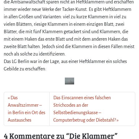
die Amtsanwaltschaft sparen nicht an Heftklammern und erschaffen
K
immer wieder neue Werke der Tacker-Kunst. Es gibt Heftklammern
l
in allen Größen und Varianten: viel zu kurze Klammern in viel zu
a
vielen Blättern, riesige Klammern in einem einzigen Blatt; zwei
m
Blätter, die mit fünf Klammern getackert sind und Klammern, die
m
mit einem Haken das erste Blatt und mit dem anderen Haken das
e
r
zweite Blatt halten. Jedoch sind die Klammern in diesen Fällen meist
noch als solche zu identifizieren.
Das LG Berlin war in der Lage, aus einer Heftklammer ein solches
Gebilde zu erschaffen:
Das
Das Einscannen eines falschen
Anwaltszimmer –
Strichcodes an der
in Berlin ein Ort des
Selbstbedienungskasse –
Austausches
Computerbetrug oder Diebstahl?
4 Kommentare zu “Die Klammer”