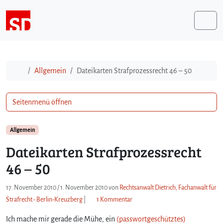
Weiter zum Inhalt
Me
Start
Allgemein
Dateikarten Strafprozessrecht 46 – 50
Seitenmenü öffnen
Allgemein
Dateikarten Strafprozessrecht
46 – 50
17. November 2010
/
1. November 2010
von
Rechtsanwalt Dietrich, Fachanwalt für
z
Strafrecht - Berlin-Kreuzberg
|
1 Kommentar
u
Ich mache mir gerade die Mühe, ein
(passwortgeschütztes)
D