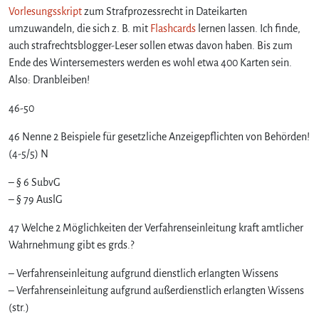
a
Vorlesungsskript
zum Strafprozessrecht in Dateikarten
t
umzuwandeln, die sich z. B. mit
Flashcards
lernen lassen. Ich finde,
e
auch strafrechtsblogger-Leser sollen etwas davon haben. Bis zum
i
Ende des Wintersemesters werden es wohl etwa 400 Karten sein.
k
Also: Dranbleiben!
a
r
46-50
t
e
46 Nenne 2 Beispiele für gesetzliche Anzeigepflichten von Behörden!
n
(4-5/5) N
S
t
– § 6 SubvG
r
– § 79 AuslG
a
f
47 Welche 2 Möglichkeiten der Verfahrenseinleitung kraft amtlicher
p
Wahrnehmung gibt es grds.?
r
o
– Verfahrenseinleitung aufgrund dienstlich erlangten Wissens
z
– Verfahrenseinleitung aufgrund außerdienstlich erlangten Wissens
e
(str.)
s