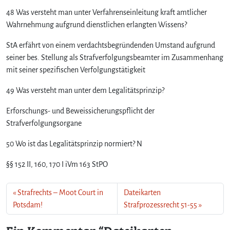
s
48 Was versteht man unter Verfahrenseinleitung kraft amtlicher
r
Wahrnehmung aufgrund dienstlichen erlangten Wissens?
e
c
StA erfährt von einem verdachtsbegründenden Umstand aufgrund
h
t
seiner bes. Stellung als Strafverfolgungsbeamter im Zusammenhang
4
mit seiner spezifischen Verfolgungstätigkeit
6
–
49 Was versteht man unter dem Legalitätsprinzip?
5
Erforschungs- und Beweissicherungspflicht der
0
Strafverfolgungsorgane
50 Wo ist das Legalitätsprinzip normiert? N
§§ 152 II, 160, 170 I iVm 163 StPO
Strafrechts – Moot Court in
Dateikarten
Potsdam!
Strafprozessrecht 51-55