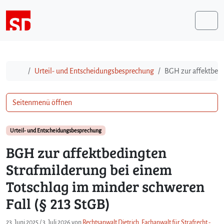
Weiter zum Inhalt
Me
Start
Urteil- und Entscheidungsbesprechung
BGH zur affektbedi
Seitenmenü öffnen
Urteil- und Entscheidungsbesprechung
BGH zur affektbedingten
Strafmilderung bei einem
Totschlag im minder schweren
Fall (§ 213 StGB)
23. Juni 2025
/
3. Juli 2026
von
Rechtsanwalt Dietrich, Fachanwalt für Strafrecht -