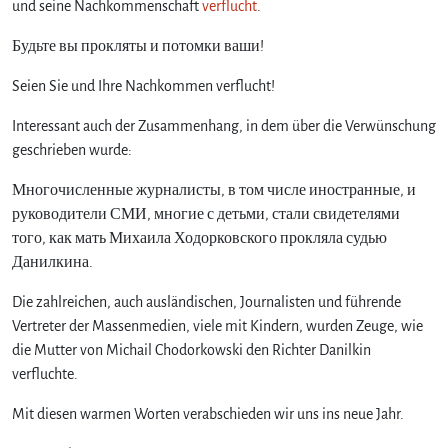
und seine Nachkommenschaft
verflucht
.
e
m
Будьте вы прокляты и потомки ваши!
e
s
Seien Sie und Ihre Nachkommen verflucht!
s
Interessant auch der Zusammenhang, in dem über die Verwünschung
e
n
geschrieben wurde:
r
u
Многочисленные журналисты, в том числе иностранные, и
s
руководители СМИ, многие с детьми, стали свидетелями
s
того, как мать Михаила Ходорковского прокляла судью
i
Данилкина.
s
c
Die zahlreichen, auch ausländischen, Journalisten und führende
h
Vertreter der Massenmedien, viele mit Kindern, wurden Zeuge, wie
f
die Mutter von Michail Chodorkowski den Richter Danilkin
l
verfluchte.
u
c
Mit diesen warmen Worten verabschieden wir uns ins neue Jahr.
h
e