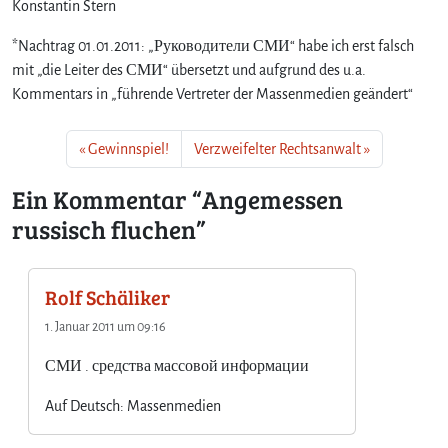
Konstantin Stern
n
*Nachtrag 01.01.2011: „Руководители СМИ“ habe ich erst falsch
mit „die Leiter des СМИ“ übersetzt und aufgrund des u.a.
Kommentars in „führende Vertreter der Massenmedien geändert“
Gewinnspiel!
Verzweifelter Rechtsanwalt
Ein Kommentar “Angemessen
russisch fluchen”
Rolf Schäliker
1. Januar 2011 um 09:16
СМИ . средства массовой информации
Auf Deutsch: Massenmedien