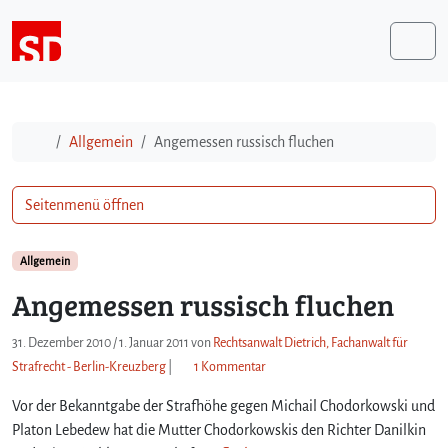
Weiter zum Inhalt
Me
Start
Allgemein
Angemessen russisch fluchen
Seitenmenü öffnen
Allgemein
Angemessen russisch fluchen
31. Dezember 2010
/
1. Januar 2011
von
Rechtsanwalt Dietrich, Fachanwalt für
z
Strafrecht - Berlin-Kreuzberg
|
1 Kommentar
u
Vor der Bekanntgabe der Strafhöhe gegen Michail Chodorkowski und
A
n
Platon Lebedew hat die Mutter Chodorkowskis den Richter Danilkin
g