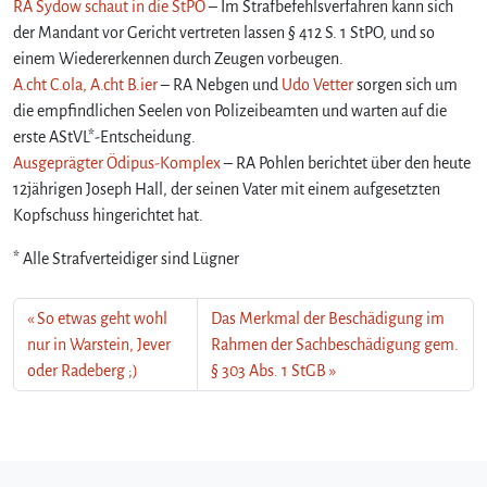
RA Sydow schaut in die StPO
– Im Strafbefehlsverfahren kann sich
der Mandant vor Gericht vertreten lassen § 412 S. 1 StPO, und so
einem Wiedererkennen durch Zeugen vorbeugen.
A.cht C.ola, A.cht B.ier
– RA Nebgen und
Udo Vetter
sorgen sich um
die empfindlichen Seelen von Polizeibeamten und warten auf die
erste AStVL*-Entscheidung.
Ausgeprägter Ödipus-Komplex
– RA Pohlen berichtet über den heute
12jährigen Joseph Hall, der seinen Vater mit einem aufgesetzten
Kopfschuss hingerichtet hat.
* Alle Strafverteidiger sind Lügner
So etwas geht wohl
Das Merkmal der Beschädigung im
nur in Warstein, Jever
Rahmen der Sachbeschädigung gem.
oder Radeberg ;)
§ 303 Abs. 1 StGB