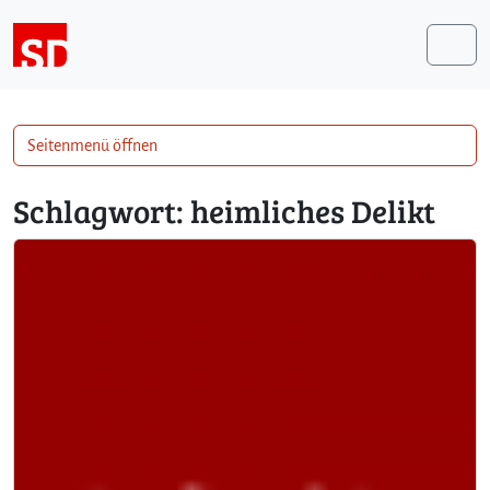
Weiter zum Inhalt
Me
Seitenmenü öffnen
Schlagwort:
heimliches Delikt