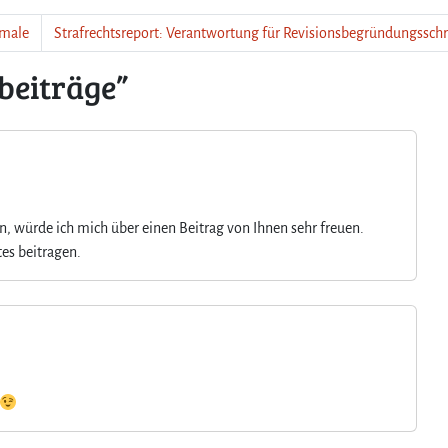
e
kmale
Strafrechtsreport: Verantwortung für Revisionsbegründungsschr
i
t
beiträge”
r
ä
g
e
n, würde ich mich über einen Beitrag von Ihnen sehr freuen.
es beitragen.