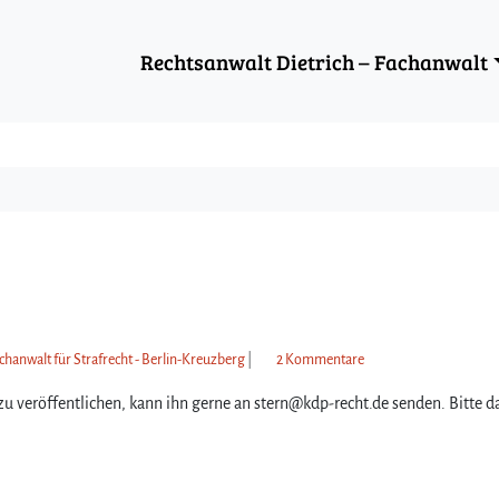
Rechtsanwalt Dietrich – Fachanwalt
z
chanwalt für Strafrecht - Berlin-Kreuzberg
|
2 Kommentare
u
zu veröffentlichen, kann ihn gerne an stern@kdp-recht.de senden. Bitte d
G
a
s
t
b