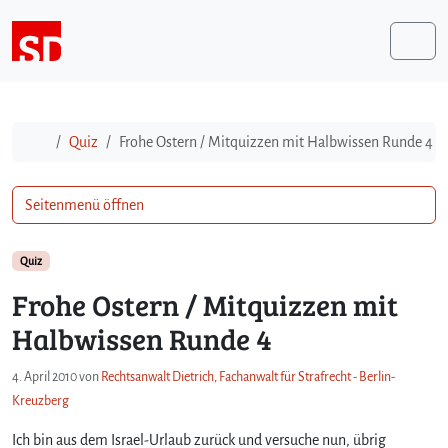
Weiter zum Inhalt
Me
Start
Quiz
Frohe Ostern / Mitquizzen mit Halbwissen Runde 4
Seitenmenü öffnen
Quiz
Frohe Ostern / Mitquizzen mit
Halbwissen Runde 4
4. April 2010
von
Rechtsanwalt Dietrich, Fachanwalt für Strafrecht - Berlin-
Kreuzberg
Ich bin aus dem Israel-Urlaub zurück und versuche nun, übrig