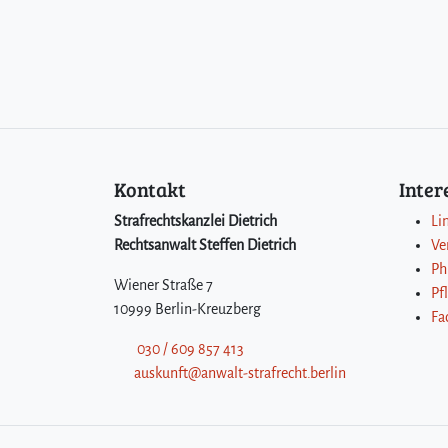
f
ü
h
r
u
n
g
e
n
Kontakt
Inte
n
u
Strafrechtskanzlei Dietrich
Li
r
Rechtsanwalt Steffen Dietrich
Ve
n
Ph
o
Wiener Straße 7
Pf
c
10999 Berlin-Kreuzberg
Fa
h
g
030 / 609 857 413
e
auskunft@anwalt-strafrecht.berlin
f
e
s
s