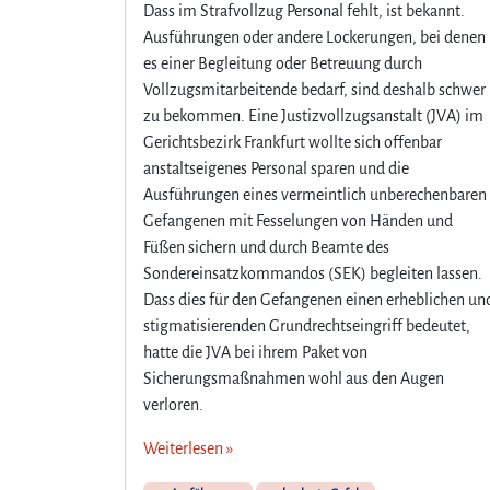
Dass im Strafvollzug Personal fehlt, ist bekannt.
R
Ausführungen oder andere Lockerungen, bei denen
e
es einer Begleitung oder Betreuung durch
c
Vollzugsmitarbeitende bedarf, sind deshalb schwer
h
t
zu bekommen. Eine Justizvollzugsanstalt (JVA) im
s
Gerichtsbezirk Frankfurt wollte sich offenbar
w
anstaltseigenes Personal sparen und die
i
Ausführungen eines vermeintlich unberechenbaren
d
Gefangenen mit Fesselungen von Händen und
r
Füßen sichern und durch Beamte des
i
Sondereinsatzkommandos (SEK) begleiten lassen.
g
e
Dass dies für den Gefangenen einen erheblichen un
S
stigmatisierenden Grundrechtseingriff bedeutet,
i
hatte die JVA bei ihrem Paket von
c
Sicherungsmaßnahmen wohl aus den Augen
h
verloren.
e
r
Weiterlesen »
u
n