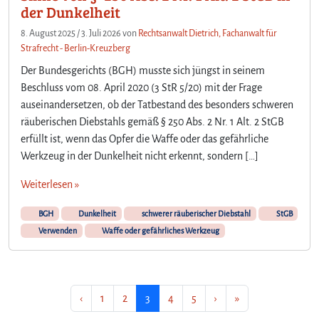
der Dunkelheit
8. August 2025
/
3. Juli 2026
von
Rechtsanwalt Dietrich, Fachanwalt für
Strafrecht - Berlin-Kreuzberg
Der Bundesgerichts (BGH) musste sich jüngst in seinem
Beschluss vom 08. April 2020 (3 StR 5/20) mit der Frage
auseinandersetzen, ob der Tatbestand des besonders schweren
räuberischen Diebstahls gemäß § 250 Abs. 2 Nr. 1 Alt. 2 StGB
erfüllt ist, wenn das Opfer die Waffe oder das gefährliche
Werkzeug in der Dunkelheit nicht erkennt, sondern […]
Weiterlesen »
BGH
Dunkelheit
schwerer räuberischer Diebstahl
StGB
Verwenden
Waffe oder gefährliches Werkzeug
Seitennavigation
Seite
Seite
Aktuelle Seite
Seite
Seite
‹
1
2
3
4
5
›
»