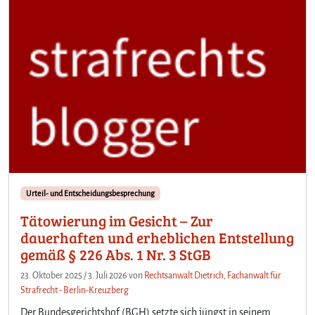
Urteil- und Entscheidungsbesprechung
Tätowierung im Gesicht – Zur
dauerhaften und erheblichen Entstellung
gemäß § 226 Abs. 1 Nr. 3 StGB
23. Oktober 2025
/
3. Juli 2026
von
Rechtsanwalt Dietrich, Fachanwalt für
Strafrecht - Berlin-Kreuzberg
Der Bundesgerichtshof (BGH) setzte sich jüngst in seinem