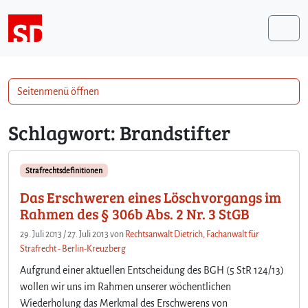
Weiter zum Inhalt
Me
Seitenmenü öffnen
Schlagwort:
Brandstifter
Strafrechtsdefinitionen
Das Erschweren eines Löschvorgangs im
Rahmen des § 306b Abs. 2 Nr. 3 StGB
29. Juli 2013
/
27. Juli 2013
von
Rechtsanwalt Dietrich, Fachanwalt für
Strafrecht - Berlin-Kreuzberg
Aufgrund einer aktuellen Entscheidung des BGH (5 StR 124/13)
wollen wir uns im Rahmen unserer wöchentlichen
Wiederholung das Merkmal des Erschwerens von